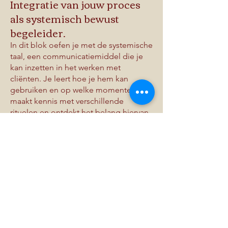
Integratie van jouw proces
als systemisch bewust
begeleider.
In dit blok oefen je met de systemische
taal, een communicatiemiddel die je
kan inzetten in het werken met
cliënten. Je leert hoe je hem kan
gebruiken en op welke momenten. Je
maakt kennis met verschillende
rituelen en ontdekt het belang hiervan
in jouw leven en werk. Door middel van
creatieve werkvormen besteden we
aandacht aan jouw proces als
systemisch begeleider. Hierbij komen
verschillende onderwerpen en vragen
aan bod.
Voor wie?
De opleiding SBB op HBO+ niveau, is
ontwikkelt voor professionals die